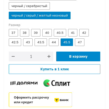
черный / серебристый
черный / серый / желтый неоновый
Размер
37
38
39
40
40.5
41
42
42.5
43
43.5
44
45.5
47
В корзину
Купить в 1 клик