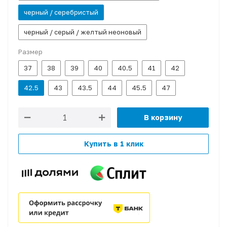
черный / серебристый
черный / серый / желтый неоновый
Размер
37
38
39
40
40.5
41
42
42.5
43
43.5
44
45.5
47
В корзину
Купить в 1 клик