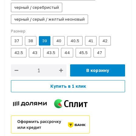
черный / серебристый
черный / серый / желтый неоновый
Размер
37
38
39
40
40.5
41
42
42.5
43
43.5
44
45.5
47
В корзину
Купить в 1 клик