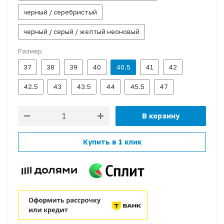
черный / серебристый
черный / серый / желтый неоновый
Размер
37
38
39
40
40.5
41
42
42.5
43
43.5
44
45.5
47
В корзину
Купить в 1 клик