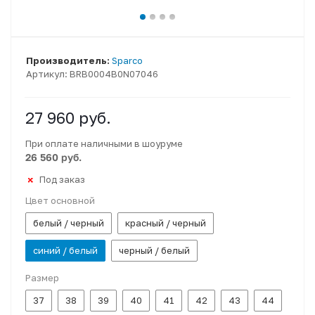
Производитель:
Sparco
Артикул:
BRB0004B0N07046
27 960
руб.
При оплате наличными в шоуруме
26 560 руб.
Под заказ
Цвет основной
белый / черный
красный / черный
синий / белый
черный / белый
Размер
37
38
39
40
41
42
43
44