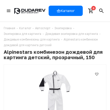
0
Каталог
Главная
-
Каталог
-
Автоспорт
-
Экипировка
-
Экипировка для картинга
-
Дождевая экипировка для картинга
-
Дождевые комбинезоны для картинга
-
Alpinestars комбинезон
дождевой для картинга детский
Alpinestars комбинезон дождевой для
картинга детский, прозрачный, 150