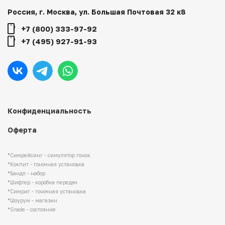
Россия, г. Москва, ул. Большая Почтовая 32 к8
+7 (800) 333-97-92
+7 (495) 927-91-93
Конфиденциальность
Оферта
*Симрейсинг - симулятор гонок
*Кокпит - гоночная установка
*Бандл - набор
*Шифтер - коробка передач
*Симриг - гоночная установка
*Шоурум - магазин
*Grade - состояние