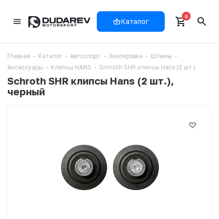
0
Каталог
Главная
-
Каталог
-
Автоспорт
-
Экипировка
-
Шлемы
-
Аксессуары
-
Клипсы HANS
-
Schroth SHR клипсы Hans (2 шт.)
Schroth SHR клипсы Hans (2 шт.),
черный