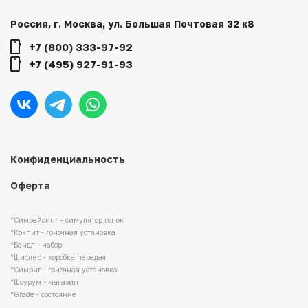
Россия, г. Москва, ул. Большая Почтовая 32 к8
+7 (800) 333-97-92
+7 (495) 927-91-93
Конфиденциальность
Оферта
*Симрейсинг - симулятор гонок
*Кокпит - гоночная установка
*Бандл - набор
*Шифтер - коробка передач
*Симриг - гоночная установка
*Шоурум - магазин
*Grade - состояние