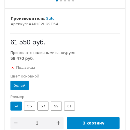
Производитель:
Stilo
Артикул:
AA0132HG2T54
61 550
руб.
При оплате наличными в шоуруме
58 470 руб.
Под заказ
Цвет основной
белый
Размер
54
55
57
59
61
В корзину