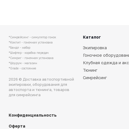
Каталог
*Симрейсинг - симулятор гонок
*Кокпит - гоночная установка
Экипировка
*Бандл - набор
*Шифтер - коробка передач
Гоночное оборудован
*Симриг - гоночная установка
Клубная одежда и ак
*Шоурум - магазин
*Grade - состояние
Тюнинг
Симрейсинг
2026 © Доставка автоспортивной
экипировки, оборудования для
автоспорта и тюнинга, товаров
для симрейсинга
Конфиденциальность
Оферта