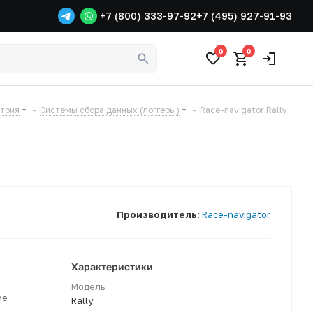
+7 (800) 333-97-92
+7 (495) 927-91-93
0
0
етрия
-
Системы сбора данных (логгеры)
-
Race-navigator Rally
Производитель:
Race-navigator
Характеристики
Модель
ме
Rally