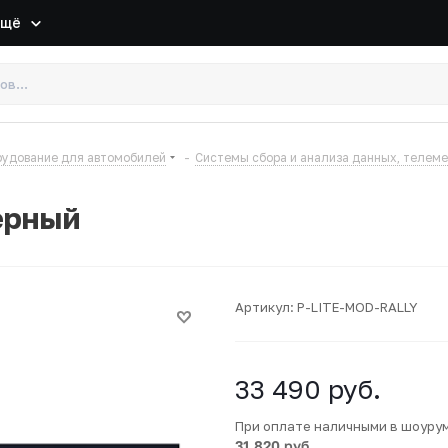
Ещё
удование для автомобилей
-
Системы сбора и анализа данных, телем
черный
Артикул:
P-LITE-MOD-RALLY
33 490
руб.
При оплате наличными в шоуру
31 820 руб.