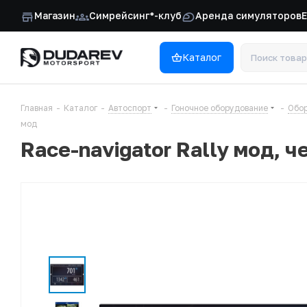
Магазин
Симрейсинг*-клуб
Аренда симуляторов
Каталог
Главная
-
Каталог
-
Автоспорт
-
Гоночное оборудование
-
Обор
мод
Race-navigator Rally мод, 