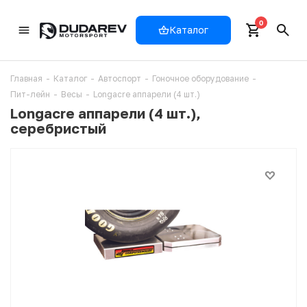
0
Каталог
Главная
-
Каталог
-
Автоспорт
-
Гоночное оборудование
-
Пит-лейн
-
Весы
-
Longacre аппарели (4 шт.)
Longacre аппарели (4 шт.),
серебристый