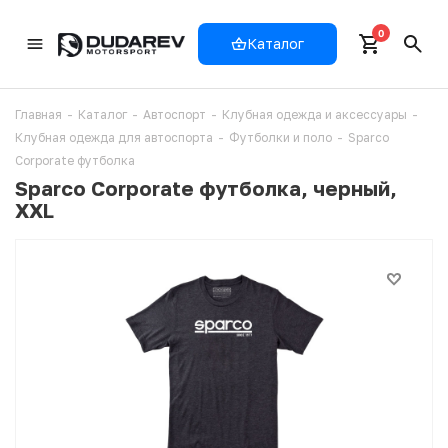
0
Каталог
Главная
-
Каталог
-
Автоспорт
-
Клубная одежда и аксессуары
-
Клубная одежда для автоспорта
-
Футболки и поло
-
Sparco
Corporate футболка
Sparco Corporate футболка, черный,
XXL