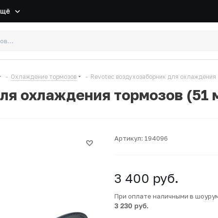
Ещё
-
Охлаждение тормозов
-
Revotec воздухозаборник для охлаждения 
ля охлаждения тормозов (51 
Артикул:
194096
3 400
руб.
При оплате наличными в шоуру
3 230 руб.