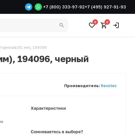
+7 (800) 333-97-92
+7 (495) 927-91-93
0
0
тормозов (51 мм), 194096
мм), 194096, черный
Производитель:
Revotec
Характеристики
ме
Сомневаетесь в выборе?