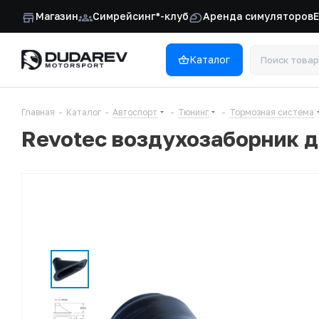
Магазин
Симрейсинг*-клуб
Аренда симуляторов
Каталог
Главная
-
Каталог
-
Автоспорт
-
Тюнинг
-
Тормозная система
Revotec воздухозаборник д