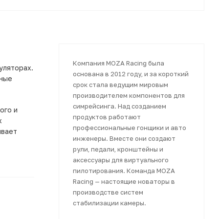
Компания MOZA Racing была
уляторах.
основана в 2012 году, и за короткий
чные
срок стала ведущим мировым
производителем компонентов для
симрейсинга. Над созданием
ого и
продуктов работают
х
профессиональные гонщики и авто
ивает
инженеры. Вместе они создают
рули, педали, кронштейны и
аксессуары для виртуального
пилотирования. Команда MOZA
Racing — настоящие новаторы в
производстве систем
стабилизации камеры.