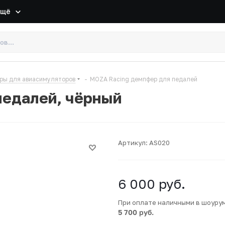
Ещё
ры для авиасимуляторов
-
MOZA Racing демпфер для педалей
педалей, чёрный
Артикул:
AS020
6 000
руб.
При оплате наличными в шоуру
5 700 руб.