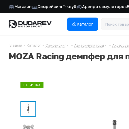
Магазин
Симрейсинг*-клуб
Аренда симуляторов
Каталог
Главная
-
Каталог
-
Симрейсинг
-
Авиасимуляторы
-
Аксессуа
MOZA Racing демпфер для 
НОВИНКА