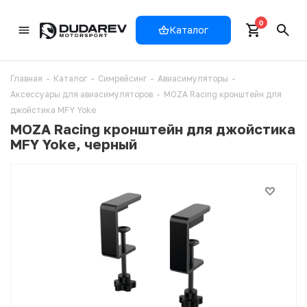
0
Каталог
Главная
-
Каталог
-
Симрейсинг
-
Авиасимуляторы
-
Аксессуары для авиасимуляторов
-
MOZA Racing кронштейн для
джойстика MFY Yoke
MOZA Racing кронштейн для джойстика
MFY Yoke, черный