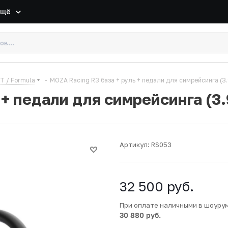
Ещё
T / Formula
-
MOZA Racing R3 база + руль + педали для симрейсинга (3.
 + педали для симрейсинга (3.
Артикул:
RS053
32 500
руб.
При оплате наличными в шоуру
30 880 руб.