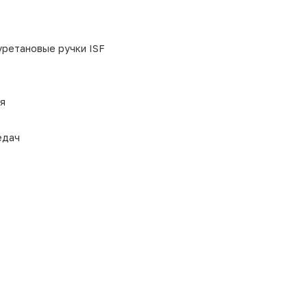
уретановые ручки ISF
я
едач