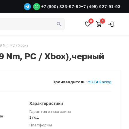
+7 (800) 333-97-92
+7 (495) 927-91-93
0
0
9 Nm, PC / Xbox)
9 Nm, PC / Xbox),черный
Производитель:
MOZA Racing
Характеристики
Гарантия от магазина
ме
1 год
Платформы