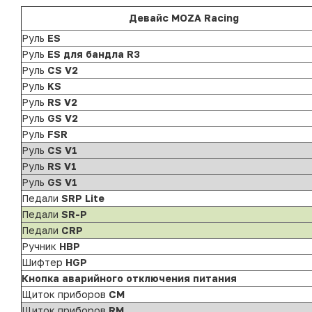
Девайс MOZA Racing
Руль
ES
Руль
ES для бандла R3
Руль
CS V2
Руль
KS
Руль
RS V2
Руль
GS V2
Руль
FSR
Руль
CS V1
Руль
RS V1
Руль
GS V1
Педали
SRP Lite
Педали
SR-P
Педали
CRP
Ручник
HBP
Шифтер
HGP
Кнопка аварийного отключения питания
Щиток приборов
CM
Щиток приборов
RM