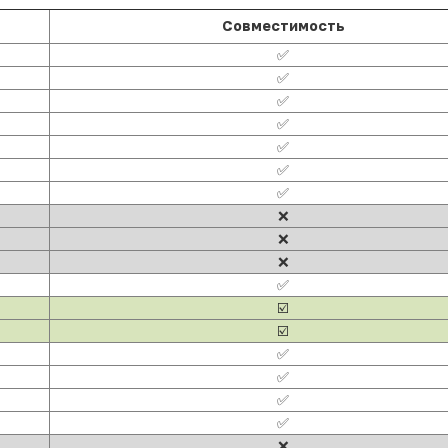
Совместимость
✅
✅
✅
✅
✅
✅
✅
❌
❌
❌
✅
☑️
☑️
✅
✅
✅
✅
❌