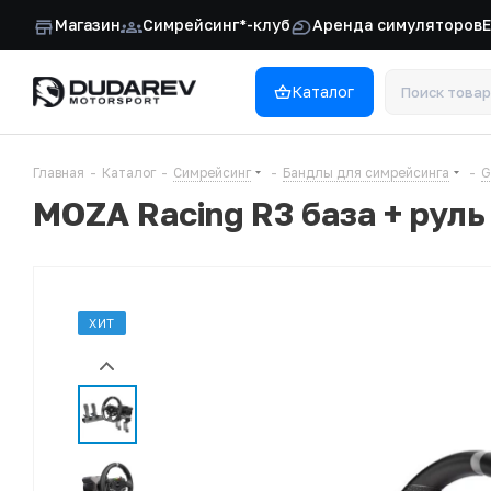
Магазин
Симрейсинг*-клуб
Аренда симуляторов
Каталог
Главная
-
Каталог
-
Симрейсинг
-
Бандлы для симрейсинга
-
G
MOZA Racing R3 база + руль
ХИТ