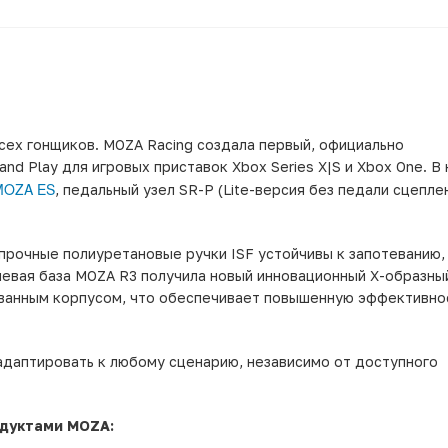
сех гонщиков. MOZA Racing создала первый, официально
nd Play для игровых приставок Xbox Series X|S и Xbox One. В
MOZA ES
, педальный узел SR-P (Lite-версия без педали сцеплен
 прочные полиуретановые ручки ISF устойчивы к запотеванию,
левая база MOZA R3 получила новый инновационный X-образный
ованным корпусом, что обеспечивает повышенную эффективно
адаптировать к любому сценарию, независимо от доступного
одуктами MOZA: