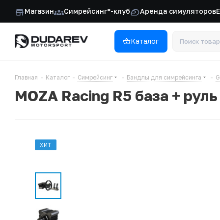
Магазин
Симрейсинг*-клуб
Аренда симуляторов
Каталог
Главная
-
Каталог
-
Симрейсинг
-
Бандлы для симрейсинга
-
G
MOZA Racing R5 база + руль
ХИТ