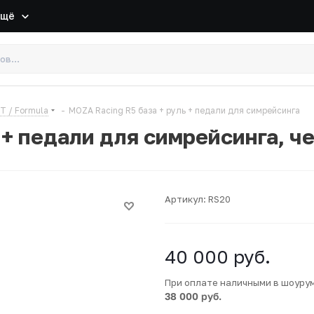
Ещё
T / Formula
-
MOZA Racing R5 база + руль + педали для симрейсинга
 + педали для симрейсинга, ч
Артикул:
RS20
40 000
руб.
При оплате наличными в шоуру
38 000 руб.