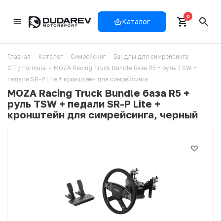
0
Каталог
Главная
-
Каталог
-
Симрейсинг
-
Бандлы для симрейсинга
-
GT / Formula
-
MOZA Racing Truck Bundle база R5 + руль TSW +
педали SR-P Lite + кронштейн для симрейсинга
MOZA Racing Truck Bundle база R5 +
руль TSW + педали SR-P Lite +
кронштейн для симрейсинга, черный