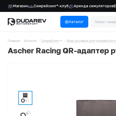
Магазин
Симрейсинг*-клуб
Аренда симуляторов
Каталог
Главная
-
Каталог
-
Симрейсинг
-
Базы рулевые для симрейсинга
Ascher Racing QR-адаптер р