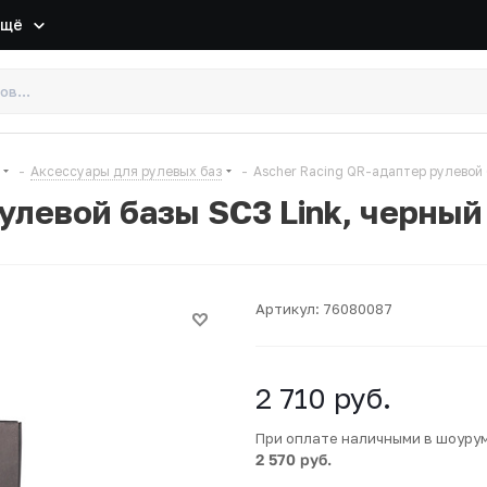
Ещё
-
Аксессуары для рулевых баз
-
Ascher Racing QR-адаптер рулевой 
улевой базы SC3 Link, черный
Артикул:
76080087
2 710
руб.
При оплате наличными в шоуру
2 570 руб.