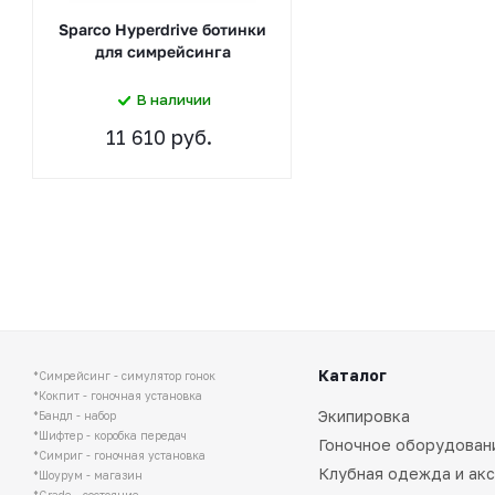
Sparco Hyperdrive ботинки
для симрейсинга
В наличии
11 610 руб.
Каталог
*Симрейсинг - симулятор гонок
*Кокпит - гоночная установка
Экипировка
*Бандл - набор
*Шифтер - коробка передач
Гоночное оборудован
*Симриг - гоночная установка
Клубная одежда и ак
*Шоурум - магазин
*Grade - состояние