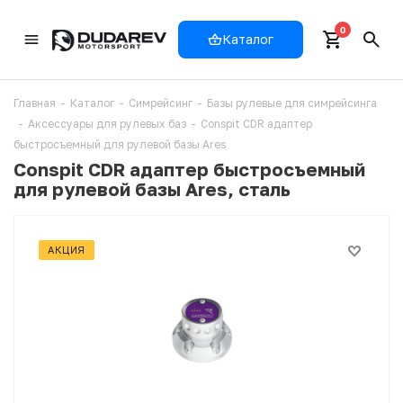
0
Каталог
Главная
-
Каталог
-
Симрейсинг
-
Базы рулевые для симрейсинга
-
Аксессуары для рулевых баз
-
Conspit CDR адаптер
быстросъемный для рулевой базы Ares
Conspit CDR адаптер быстросъемный
для рулевой базы Ares, сталь
АКЦИЯ