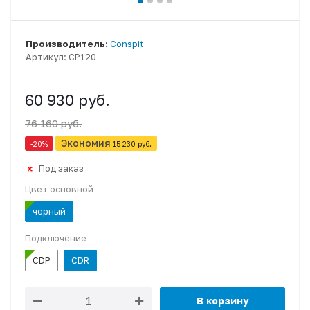
Производитель:
Conspit
Артикул:
CP120
60 930 руб.
76 160 руб.
Экономия
-20
%
15 230 руб.
Под заказ
Цвет основной
черный
Подключение
CDP
CDR
В корзину