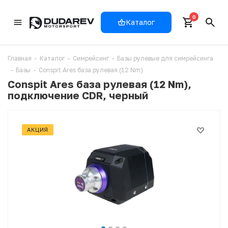
0
Каталог
Главная
-
Каталог
-
Симрейсинг
-
Базы рулевые для симрейсинга
-
Базы
-
Conspit Ares база рулевая (12 Nm)
Conspit Ares база рулевая (12 Nm),
подключение CDR, черный
АКЦИЯ