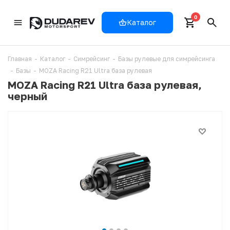
0
Каталог
Главная
-
Каталог
-
Симрейсинг
-
Базы рулевые для симрейсинга
-
Базы
-
MOZA Racing R21 Ultra база рулевая
MOZA Racing R21 Ultra база рулевая,
черный