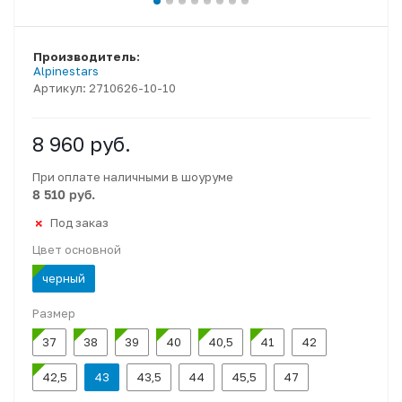
Производитель:
Alpinestars
Артикул:
2710626-10-10
8 960
руб.
При оплате наличными в шоуруме
8 510 руб.
Под заказ
Цвет основной
черный
Размер
37
38
39
40
40,5
41
42
42,5
43
43,5
44
45,5
47