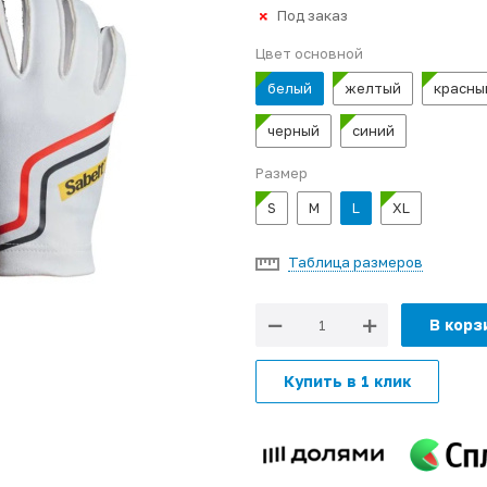
Под заказ
Цвет основной
белый
желтый
красны
черный
синий
Размер
S
M
L
XL
Таблица размеров
В корз
Купить в 1 клик