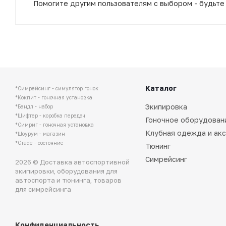
Помогите другим пользователям с выбором - будьте
Каталог
*Симрейсинг - симулятор гонок
*Кокпит - гоночная установка
Экипировка
*Бандл - набор
*Шифтер - коробка передач
Гоночное оборудован
*Симриг - гоночная установка
Клубная одежда и ак
*Шоурум - магазин
*Grade - состояние
Тюнинг
Симрейсинг
2026 © Доставка автоспортивной
экипировки, оборудования для
автоспорта и тюнинга, товаров
для симрейсинга
Конфиденциальность