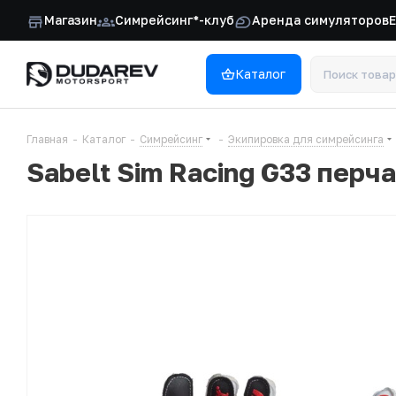
Магазин
Симрейсинг*-клуб
Аренда симуляторов
Каталог
Главная
-
Каталог
-
Симрейсинг
-
Экипировка для симрейсинга
Sabelt Sim Racing G33 перч