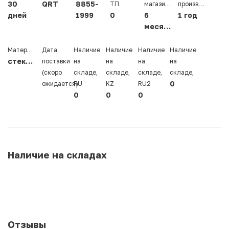
30
QRT
8855-
ТП
магазина
производителя
дней
1999
0
6
1 год
месяцев
Материал
Дата
Наличие
Наличие
Наличие
Наличие
стекловолокно
поставки
на
на
на
на
(скоро
складе,
складе,
складе,
складе,
0
ожидается)
RU
KZ
RU2
0
0
0
Наличие на складах
Отзывы