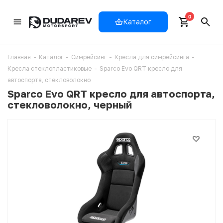
0
Каталог
Главная
-
Каталог
-
Симрейсинг
-
Кресла для симрейсинга
-
Кресла стеклопластиковые
-
Sparco Evo QRT кресло для
автоспорта, стекловолокно
Sparco Evo QRT кресло для автоспорта,
стекловолокно, черный