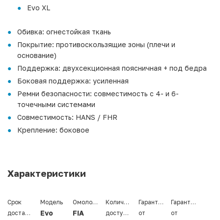
Evo XL
Обивка: огнестойкая ткань
Покрытие: противоскользящие зоны (плечи и
основание)
Поддержка: двухсекционная поясничная + под бедра
Боковая поддержка: усиленная
Ремни безопасности: совместимость с 4- и 6-
точечными системами
Совместимость: HANS / FHR
Крепление: боковое
Характеристики
Срок
Модель
Омологация
Количество
Гарантия
Гарантия
Evo
FIA
доставки
доступных
от
от