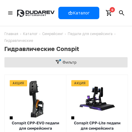
0
Каталог
Главная
-
Каталог
-
Симрейсинг
-
Педали для симрейсинга
-
Гидравлические
Гидравлические Conspit
Фильтр
АКЦИЯ
АКЦИЯ
Conspit CPP-EVO педали
Conspit CPP-Lite педали
для симрейсинга
для симрейсинга