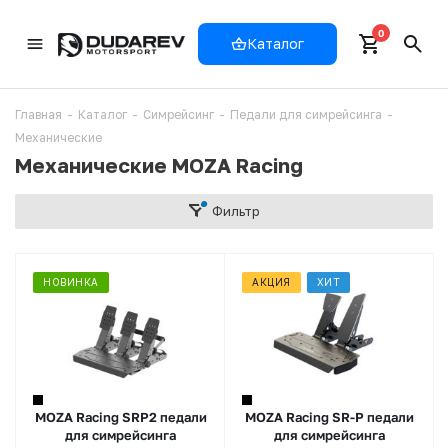
0
Каталог
Главная
-
Каталог
-
Симрейсинг
-
Педали для симрейсинга
-
Механические
Механические MOZA Racing
Фильтр
НОВИНКА
АКЦИЯ
ХИТ
MOZA Racing SRP2 педали
MOZA Racing SR-P педали
для симрейсинга
для симрейсинга