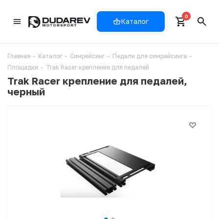
0
Каталог
Главная
-
Каталог
-
Симрейсинг
-
Педали для симрейсинга
-
Площадки
-
Trak Racer крепление для педалей
Trak Racer крепление для педалей,
черный