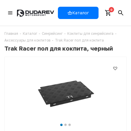
0
Каталог
Главная
-
Каталог
-
Симрейсинг
-
Кокпиты для симрейсинга
-
Аксессуары для кокпитов
-
Trak Racer пол для кокпита
Trak Racer пол для кокпита, черный