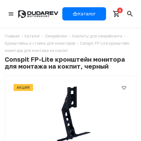
0
Каталог
Главная
-
Каталог
-
Симрейсинг
-
Кокпиты для симрейсинга
-
Кронштейны и стойки для мониторов
-
Conspit FP-Lite кронштейн
монитора для монтажа на кокпит
Conspit FP-Lite кронштейн монитора
для монтажа на кокпит, черный
АКЦИЯ