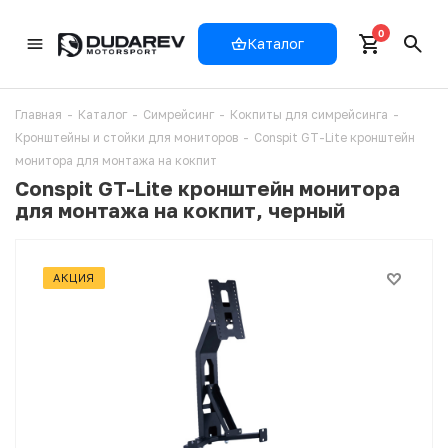
0
Каталог
Главная
-
Каталог
-
Симрейсинг
-
Кокпиты для симрейсинга
-
Кронштейны и стойки для мониторов
-
Conspit GT-Lite кронштейн
монитора для монтажа на кокпит
Conspit GT-Lite кронштейн монитора
для монтажа на кокпит, черный
АКЦИЯ