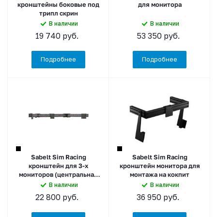
кронштейны боковые под
для монитора
трипл скрин
В наличии
В наличии
19 740
руб.
53 350
руб.
Подробнее
Подробнее
Sabelt Sim Racing
Sabelt Sim Racing
кронштейн для 3-х
кронштейн монитора для
мониторов (центральная
монтажа на кокпит
часть)
В наличии
В наличии
22 800
руб.
36 950
руб.