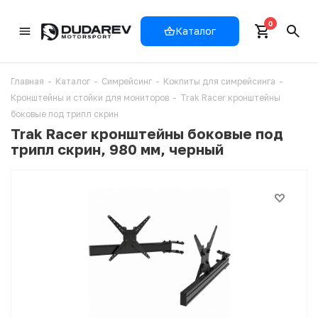
0
Каталог
Главная
-
Каталог
-
Симрейсинг
-
Кокпиты для симрейсинга
-
Кронштейны и стойки для мониторов
-
Trak Racer кронштейны
боковые под трипл скрин
Trak Racer кронштейны боковые под
трипл скрин, 980 мм, черный