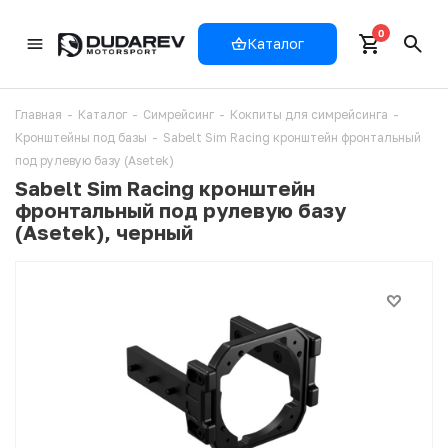
0
Каталог
Главная
-
Каталог
-
Симрейсинг
-
Кокпиты для симрейсинга
-
Кронштейны под базы
-
Sabelt Sim Racing кронштейн фронтальный
под рулевую базу (Asetek)
Sabelt Sim Racing кронштейн
фронтальный под рулевую базу
(Asetek), черный