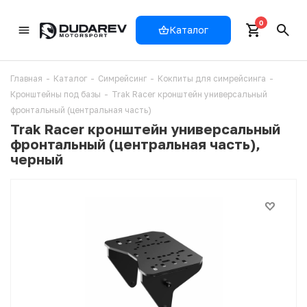
0
Каталог
Главная
-
Каталог
-
Симрейсинг
-
Кокпиты для симрейсинга
-
Кронштейны под базы
-
Trak Racer кронштейн универсальный
фронтальный (центральная часть)
Trak Racer кронштейн универсальный
фронтальный (центральная часть),
черный