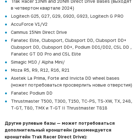
Trak Racer 13Nm and 20Nm Direct Drive Bases (выходят
в четвертом квартале 2024)
Logitech G25, G27, G29, G920, G923, Logitech G PRO
AccuForce V1/V2
Cammus 15Nm Direct Drive
Fanatec Elite, Clubsport, Clubsport DD, Clubsport DD+
Clubsport DD, Clubsport DD+, Podium DD1/DD2, CSL DD ,
Fanatec GT DD Pro and CSL Elite
Simagic M10 / Alpha Mini/
Moza R5, R9, R12, R16, R21
Asetek La Prima, Forte and Invicta DD wheel bases
(может потребоваться просверлить новые отверстия)
Fanatec Podium DD
Thrustmaster T500, T300, T150, TC-PS, TS-XW, TX, 248,
T-GT, T80, TMX и T-GT II Thrustmaster T818
Другие рулевые базы — может потребоваться
дополнительный кронштейн (рекомендуется
кронштейн Trak Racer Direct Drive):