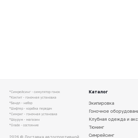
Каталог
*Симрейсинг - симулятор гонок
*Кокпит - гоночная установка
Экипировка
*Бандл - набор
*Шифтер - коробка передач
Гоночное оборудован
*Симриг - гоночная установка
Клубная одежда и ак
*Шоурум - магазин
*Grade - состояние
Тюнинг
Симрейсинг
2026 © Доставка автоспортивной