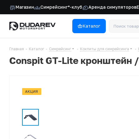
Магазин
Симрейсинг*-клуб
Аренда симуляторов
Каталог
Главная
-
Каталог
-
Симрейсинг
-
Кокпиты для симрейсинга
-
Conspit GT-Lite кронштейн 
АКЦИЯ