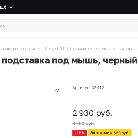
Ещё
Кронштейны прочие
-
Conspit GT-Lite кронштейн / подставка под мышь
/ подставка под мышь, черный
Артикул:
CP412
2 930 руб.
3 590 руб.
Экономия
-18
%
660 руб.