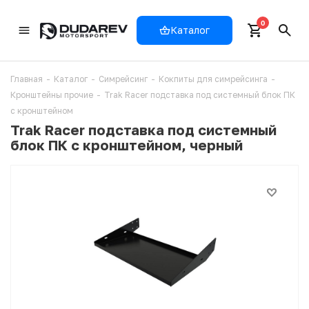
0
Каталог
Главная
-
Каталог
-
Симрейсинг
-
Кокпиты для симрейсинга
-
Кронштейны прочие
-
Trak Racer подставка под системный блок ПК
с кронштейном
Trak Racer подставка под системный
блок ПК с кронштейном, черный