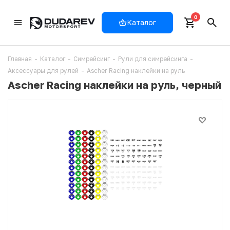
0
Каталог
Главная
-
Каталог
-
Симрейсинг
-
Рули для симрейсинга
-
Аксессуары для рулей
-
Ascher Racing наклейки на руль
Ascher Racing наклейки на руль, черный