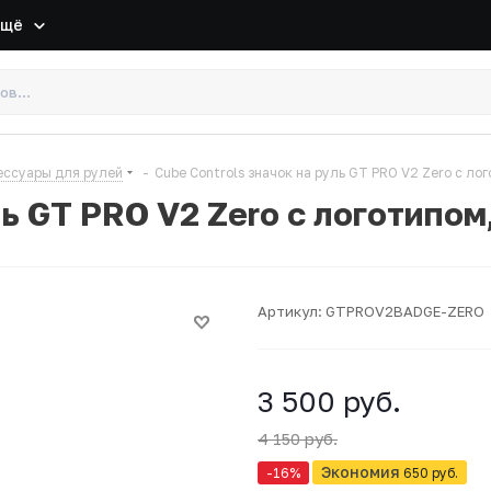
Ещё
ессуары для рулей
-
Cube Controls значок на руль GT PRO V2 Zero с ло
ль GT PRO V2 Zero с логотипом
Артикул:
GTPROV2BADGE-ZERO
3 500 руб.
4 150 руб.
Экономия
-16
%
650 руб.