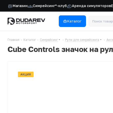
Магазин
Симрейсинг*-клуб
Аренда симуляторов
Каталог
Главная
-
Каталог
-
Симрейсинг
-
Рули для симрейсинга
-
Акс
Cube Controls значок на ру
АКЦИЯ