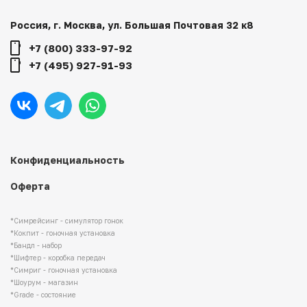
Россия, г. Москва, ул. Большая Почтовая 32 к8
+7 (800) 333-97-92
+7 (495) 927-91-93
Конфиденциальность
Оферта
*Симрейсинг - симулятор гонок
*Кокпит - гоночная установка
*Бандл - набор
*Шифтер - коробка передач
*Симриг - гоночная установка
*Шоурум - магазин
*Grade - состояние