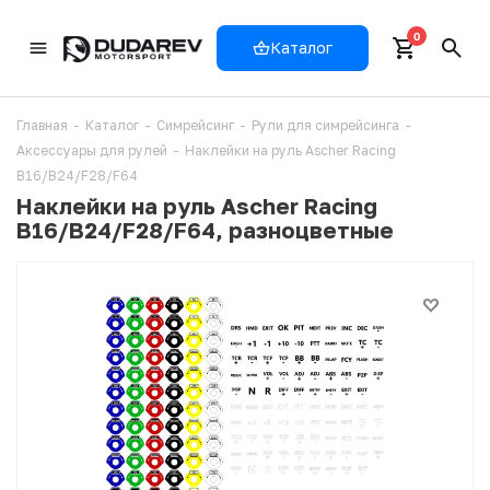
0
Каталог
Главная
-
Каталог
-
Симрейсинг
-
Рули для симрейсинга
-
Аксессуары для рулей
-
Наклейки на руль Ascher Racing
B16/B24/F28/F64
Наклейки на руль Ascher Racing
B16/B24/F28/F64, разноцветные