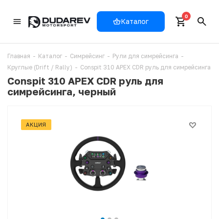
0
Каталог
Главная
-
Каталог
-
Симрейсинг
-
Рули для симрейсинга
-
Круглые (Drift / Rally)
-
Conspit 310 APEX CDR руль для симрейсинга
Conspit 310 APEX CDR руль для
симрейсинга, черный
АКЦИЯ