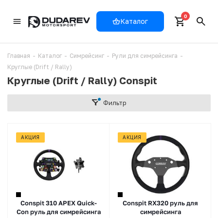
0
Каталог
Главная
-
Каталог
-
Симрейсинг
-
Рули для симрейсинга
-
Круглые (Drift / Rally)
Круглые (Drift / Rally) Conspit
Фильтр
АКЦИЯ
АКЦИЯ
Conspit 310 APEX Quick-
Conspit RX320 руль для
Con руль для симрейсинга
симрейсинга