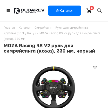
0
Каталог
Главная
-
Каталог
-
Симрейсинг
-
Рули для симрейсинга
-
Круглые (Drift / Rally)
-
MOZA Racing RS V2 руль для симрейсинга
(кожа), 330 мм
MOZA Racing RS V2 руль для
симрейсинга (кожа), 330 мм, черный