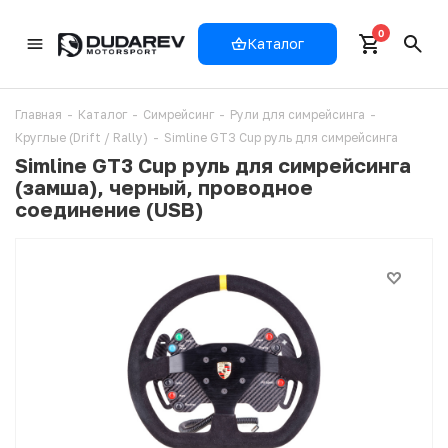
0
Каталог
Главная
-
Каталог
-
Симрейсинг
-
Рули для симрейсинга
-
Круглые (Drift / Rally)
-
Simline GT3 Cup руль для симрейсинга
Simline GT3 Cup руль для симрейсинга
(замша), черный, проводное
соединение (USB)