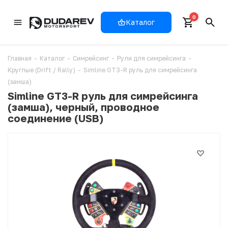
0
Каталог
Главная
-
Каталог
-
Симрейсинг
-
Рули для симрейсинга
-
Круглые (Drift / Rally)
-
Simline GT3-R руль для симрейсинга
(замша)
Simline GT3-R руль для симрейсинга
(замша), черный, проводное
соединение (USB)