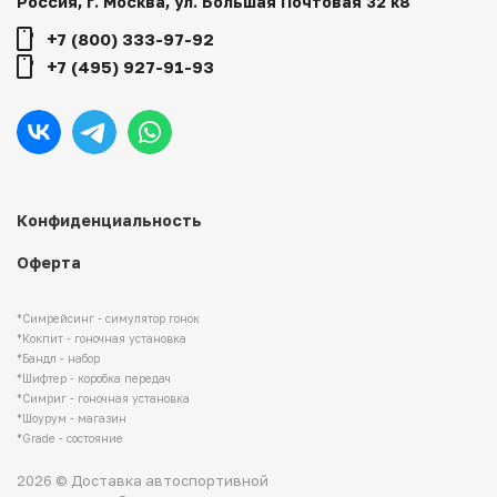
Россия, г. Москва, ул. Большая Почтовая 32 к8
+7 (800) 333-97-92
+7 (495) 927-91-93
Конфиденциальность
Оферта
*Симрейсинг - симулятор гонок
*Кокпит - гоночная установка
*Бандл - набор
*Шифтер - коробка передач
*Симриг - гоночная установка
*Шоурум - магазин
*Grade - состояние
2026 © Доставка автоспортивной