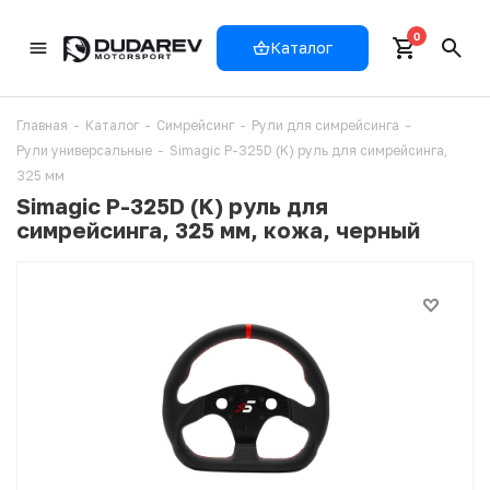
0
Каталог
Главная
-
Каталог
-
Симрейсинг
-
Рули для симрейсинга
-
Рули универсальные
-
Simagic P-325D (K) руль для симрейсинга,
325 мм
Simagic P-325D (K) руль для
симрейсинга, 325 мм, кожа, черный