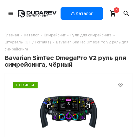
0
Каталог
Главная
-
Каталог
-
Симрейсинг
-
Рули для симрейсинга
-
Штурвалы (GT / Formula)
-
Bavarian SimTec OmegaPro V2 руль для
симрейсинга
Bavarian SimTec OmegaPro V2 руль для
симрейсинга, чёрный
НОВИНКА