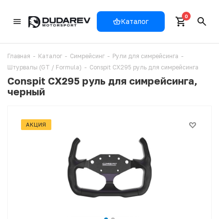
0
Каталог
Главная
-
Каталог
-
Симрейсинг
-
Рули для симрейсинга
-
Штурвалы (GT / Formula)
-
Conspit CX295 руль для симрейсинга
Conspit CX295 руль для симрейсинга,
черный
АКЦИЯ