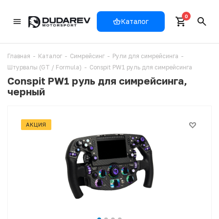
0
Каталог
Главная
-
Каталог
-
Симрейсинг
-
Рули для симрейсинга
-
Штурвалы (GT / Formula)
-
Conspit PW1 руль для симрейсинга
Conspit PW1 руль для симрейсинга,
черный
АКЦИЯ