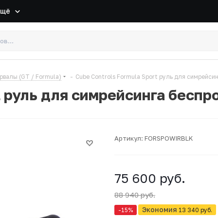
Ещё
рвалы (GT / Formula)
-
Cube Controls Formula Sport руль для симрейси
t руль для симрейсинга бесп
Артикул:
FORSPOWIRBLK
75 600 руб.
88 940 руб.
Экономия
-15
%
13 340 руб.