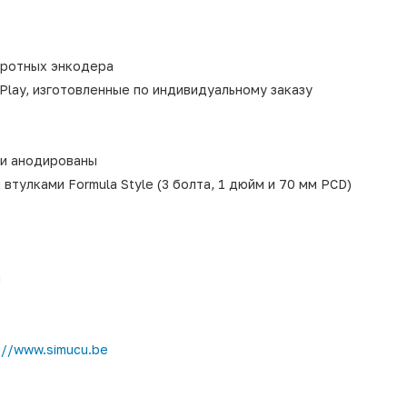
оротных энкодера
lay, изготовленные по индивидуальному заказу
 и анодированы
тулками Formula Style (3 болта, 1 дюйм и 70 мм PCD)
я
://www.simucu.be