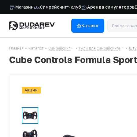
Магазин
Симрейсинг*-клуб
Аренда симуляторов
Каталог
Главная
-
Каталог
-
Симрейсинг
-
Рули для симрейсинга
-
Шту
Cube Controls Formula Spor
АКЦИЯ