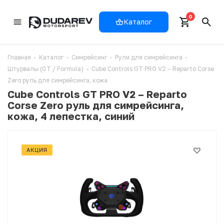
0
Каталог
Главная
-
Каталог
-
Симрейсинг
-
Рули для симрейсинга
-
Штурвалы (GT / Formula)
-
Cube Controls GT PRO V2 – Reparto Corse
Zero руль для симрейсинга, кожа
Cube Controls GT PRO V2 – Reparto
Corse Zero руль для симрейсинга,
кожа, 4 лепестка, синий
АКЦИЯ